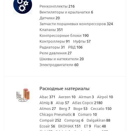
Ремкомплекты
216
Вентиляторы и крыльчатки
6
Датчики
20
Запчасти поршневых компрессоров
324
Клапаны
351
Компрессорные блоки
190
Контроллеры
91
Муфты
57
Радиаторы
31
РВД
106
Реле давления
27
Шкивы и натяжители
20
Электродвигатели
60
Расходные материалы
Abac
371
Aerzen
10
Airman
3
Airpol
10
Almig
8
Alup
57
Atlas Copco
2180
Atmos
27
Berg
7
Boge
53
Ceccato
150
Chicago Pneumatic
8
Comaro
10
Compair
252
Comprag
6
Dalgakiran
88
Ecoair
56
EKOMAK
151
ET
9
Fiac
48