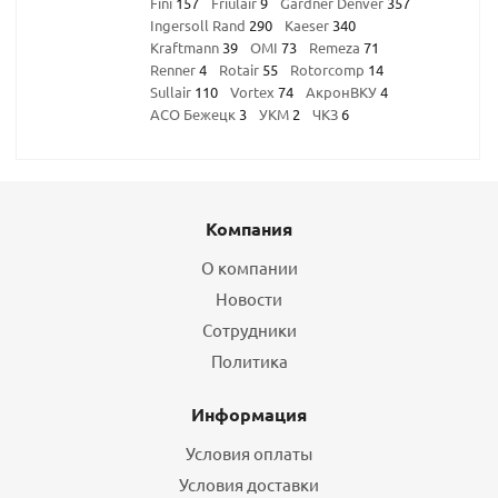
Fini
157
Friulair
9
Gardner Denver
357
Ingersoll Rand
290
Kaeser
340
Kraftmann
39
OMI
73
Remeza
71
Renner
4
Rotair
55
Rotorcomp
14
Sullair
110
Vortex
74
АкронВКУ
4
АСО Бежецк
3
УКМ
2
ЧКЗ
6
Компания
О компании
Новости
Сотрудники
Политика
Информация
Условия оплаты
Условия доставки