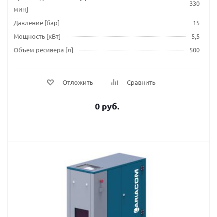
330
мин]
Давление [бар]
15
Мощность [кВт]
5,5
Объем ресивера [л]
500
Отложить
Сравнить
0 руб.