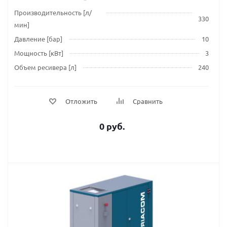
Производительность [л/
330
мин]
Давление [бар]
10
Мощность [кВт]
3
Объем ресивера [л]
240
Отложить
Сравнить
0 руб.