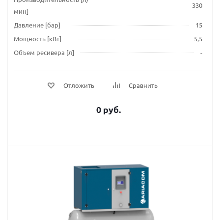
330
мин]
Давление [бар]
15
Мощность [кВт]
5,5
Объем ресивера [л]
-
Отложить
Сравнить
0 руб.