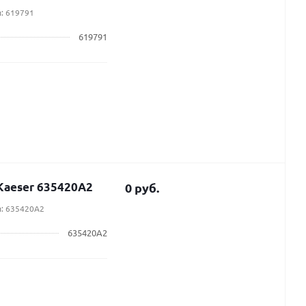
: 619791
619791
Kaeser 635420A2
0 руб.
л: 635420A2
635420A2