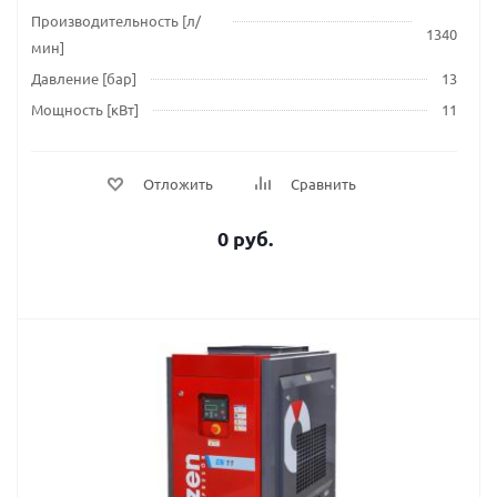
Производительность [л/
1340
мин]
Давление [бар]
13
Мощность [кВт]
11
Отложить
Сравнить
0 руб.