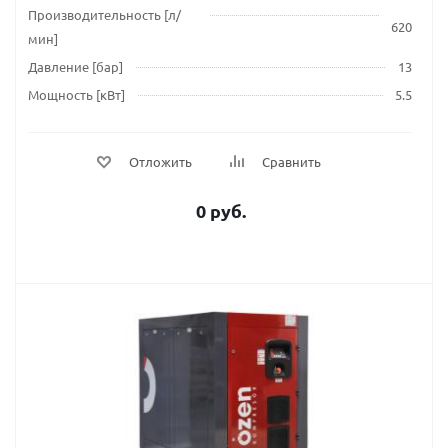
Производительность [л/
620
мин]
Давление [бар]
13
Мощность [кВт]
5.5
Отложить
Сравнить
0 руб.