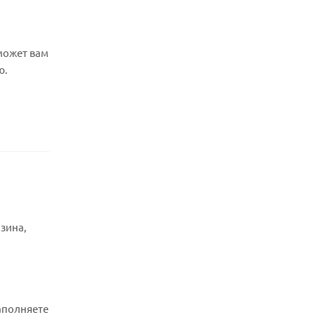
может вам
ю.
рзина,
аполняете