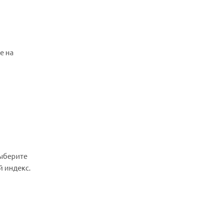
е на
выберите
й индекс.