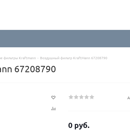
е фильтры Kraftmann
-
Воздушный фильтр KraftMann 67208790
ann 67208790
А
0 руб.