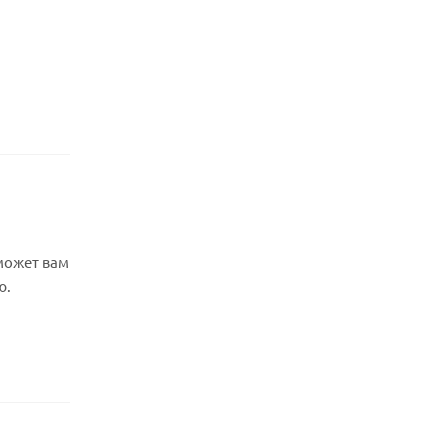
может вам
ю.