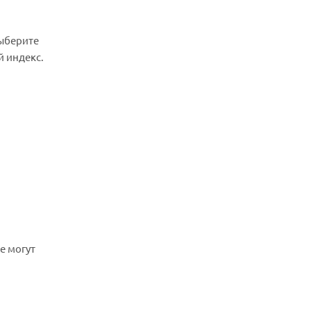
выберите
й индекс.
е могут